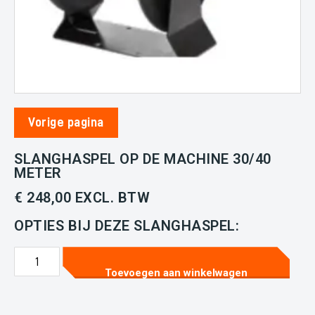
Laat je door
mij
Vorige pagina
adviseren
Bent u niet helemaal zeker of
SLANGHASPEL OP DE MACHINE 30/40
dit de juiste is? Geen enkel
METER
probleem, laten we kort bellen!
Laat in het formulier uw
€
248,00
EXCL. BTW
gegevens achter en ik neem zo
spoedig contact met u op.
OPTIES BIJ DEZE
SLANGHASPEL
:
Naam
Toevoegen aan winkelwagen
Email