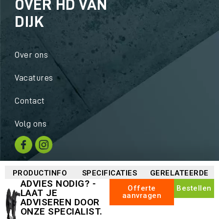
OVER HD VAN
DIJK
Over ons
Vacatures
Contact
Volg ons
PRODUCTINFO
SPECIFICATIES
GERELATEERDE
ADVIES NODIG? -
Offerte
Bestellen
LAAT JE
aanvragen
Copyright © HD van Dijk 2026 |
disclaimer
|
ADVISEREN DOOR
ONZE SPECIALIST.
privacy