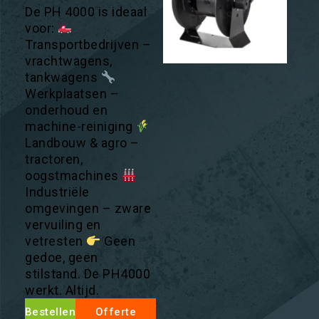
De PH 4000 is ideaal
voor:
Transportbedrijven –
vrachtwagens,
tankwagens
Werkplaatsen –
onderhoud en
machine-reiniging
Landbouw & agro –
tractoren,
oogstmachines
Industriële
omgevingen – zware
vervuiling en
vetresten
Geen
gedoe, geen
stilstand. De PH4000
werkt. Altijd.
Bestellen
Offerte