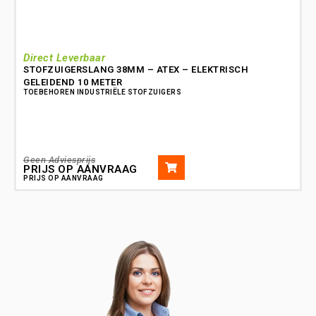
Direct Leverbaar
STOFZUIGERSLANG 38MM – ATEX – ELEKTRISCH
GELEIDEND 10 METER
TOEBEHOREN INDUSTRIËLE STOFZUIGERS
T
Geen Adviesprijs
G
PRIJS OP AANVRAAG
PRIJS OP AANVRAAG
P