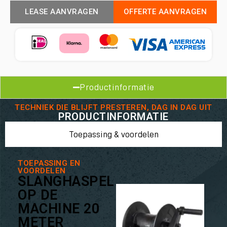
LEASE AANVRAGEN
OFFERTE AANVRAGEN
Productinformatie
TECHNIEK DIE BLIJFT PRESTEREN, DAG IN DAG UIT
PRODUCTINFORMATIE
Toepassing & voordelen
TOEPASSING EN
VOORDELEN
SLANGHASPEL
OP DE
MACHINE 20
METER