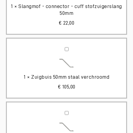
cuff
1
×
Slangmof - connector - cuff stofzuigerslang
stofzuigerslang
50mm
50mm
€
22,00
Zuigbuis
50mm
staal
verchroomd
1
×
Zuigbuis 50mm staal verchroomd
€
105,00
Zuigbuis
38mm
staal