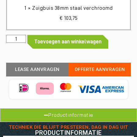
verchroomd
1
×
Zuigbuis 38mm staal verchroomd
€
103,75
Toevoegen aan winkelwagen
LEASE AANVRAGEN
OFFERTE AANVRAGEN
Productinformatie
TECHNIEK DIE BLIJFT PRESTEREN, DAG IN DAG UIT
PRODUCTINFORMATIE