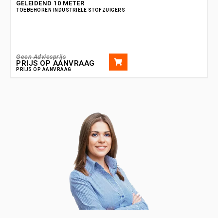
GELEIDEND 10 METER
TOEBEHOREN INDUSTRIËLE STOFZUIGERS
T
Geen Adviesprijs
G
PRIJS OP AANVRAAG
PRIJS OP AANVRAAG
P