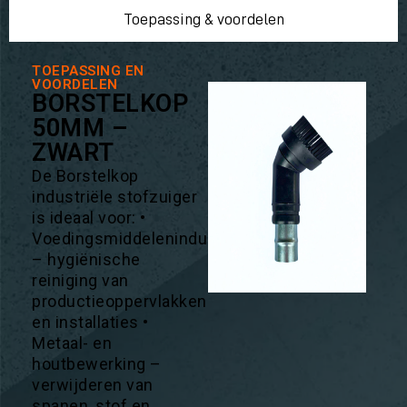
Toepassing & voordelen
TOEPASSING EN
VOORDELEN
BORSTELKOP
50MM –
ZWART
De Borstelkop
industriële stofzuiger
is ideaal voor: •
Voedingsmiddelenindustrie
– hygiënische
reiniging van
productieoppervlakken
en installaties •
Metaal- en
houtbewerking –
verwijderen van
spanen, stof en