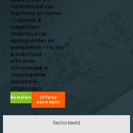
restmateriaal van
machines en vloeren
• Logistiek &
magazijnen –
onderhoud van
opslagruimtes en
werkplekken • Facility
& onderhoud –
efficiënte
schoonmaak in
uiteenlopende
industriële
omgevingen
Bestellen
Offerte
aanvragen
Sectorbeeld