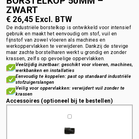
BORSTELKOP 50MM –
ZWART
€
26,45
Excl. BTW
De industriële borstelkop is ontwikkeld voor intensief
gebruik en maakt het eenvoudig om stof, vuil en
fijnstof van zowel vloeren als machines en
werkoppervlakken te verwijderen. Dankzij de stevige
maar zachte borstelharen werkt u grondig en zonder
krassen, zelfs op gevoelige oppervlakken.
Veelzijdig inzetbaar: geschikt voor vloeren, machines,
werkbanken en installaties
Eenvoudig te koppelen: past op standaard industriële
stofzuigerslangen
Veilig voor oppervlakken: verwijdert vuil zonder te
krassen
Accessoires (optioneel bij te bestellen)
Slangmof
-
connector
-